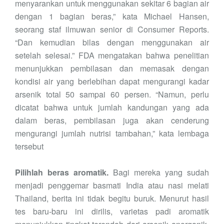
men
yarankan
untuk menggunakan sekitar 6 bagian air
dengan 1 bagian beras,” kata Michael Hansen,
seorang
staf
ilmuwan senior di Consumer Reports.
“Dan kemudian
bilas dengan menggunakan air
setelah selesai
.” FDA mengatakan bahwa penelitian
menunjukkan pembilasan dan memasak
dengan
kondisi
air
yang berlebihan
dapat mengurangi kadar
arsenik total 50 sampai 60 persen. “Namun, perlu
dicatat bahwa untuk
jumlah kandungan yang ada
dalam
beras, pembilasan juga akan cenderung
mengurangi jumlah nutrisi tambahan,” kata lembaga
tersebut
Pilih
lah
beras aromatik.
Bagi mereka yang sudah
menjadi
penggemar
basmati India
atau nasi melati
Thailand, berita ini tidak begitu buruk. Menurut hasil
tes baru-baru ini dirilis, varietas padi aromatik