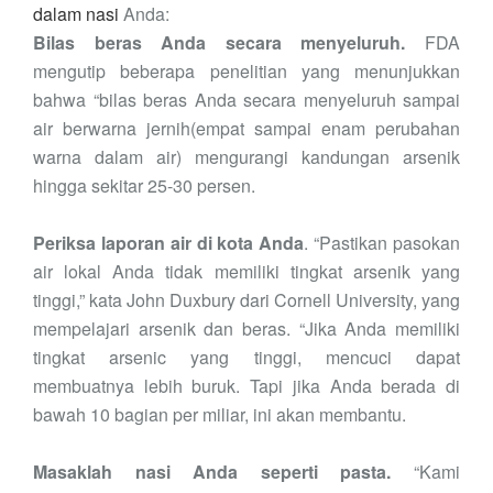
dalam nasi
Anda:
Bilas beras Anda secara menyeluruh.
FDA
mengutip beberapa penelitian yang menunjukkan
bahwa “bilas beras
Anda secara menyeluruh
sampai
air
berwarna jernih
(empat sampai enam perubahan
warna dalam
air) mengurangi kandungan arsenik
hingga sekitar 25-30 persen.
Periksa laporan air
di
kota Anda
. “Pastikan pasokan
air lokal Anda tidak memiliki tingkat arsenik
yang
tinggi
,” kata John Duxbury dari Cornell University, yang
mempelajari arsenik dan beras. “Jika Anda memiliki
tingkat
arsenic yang
tinggi, mencuci dapat
membuatnya lebih buruk
.
Tapi jika Anda berada di
bawah 10 bagian per miliar, ini akan membantu.
Masak
lah
nasi Anda seperti pasta
.
“Kami