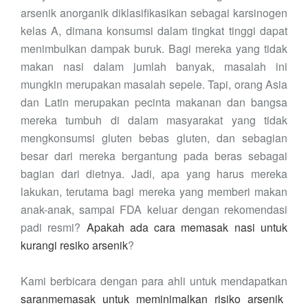
arsenik anorganik diklasifikasikan sebagai karsinogen
kelas A,
dimana konsumsi dalam tingkat tinggi dapat
menimbulkan dampak buruk.
Bagi mereka yang tidak
makan nasi
dalam jumlah
banyak, masalah ini
mungkin
merupakan masalah sepele
. Tapi
, orang
Asia
dan Latin
merupakan
pecinta
makanan
dan bangsa
mereka
tumbuh
di dalam masyarakat yang tidak
mengkonsumsi gluten
bebas glute
n, dan sebagian
besar dari mereka
bergantung pada beras
sebagai
bagian dari dietnya
. Jadi
, a
pa yang
harus mereka
lakukan
, terutama
bagi
mereka yang memberi makan
anak-anak, sampai FDA keluar dengan rekomendasi
padi resmi?
Apakah ada cara memasak nasi untuk
kurangi resiko arsenik
?
Kami berbicara dengan para ahli untuk
mendapatkan
saranmemasak untuk meminimalkan risiko arsenik