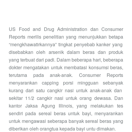
US Food and Drug Administration dan Consumer
Reports merilis penelitian yang menunjukkan
betapa
“mengkhawatirkan
nya
” tingkat penyebab kanker
yang
disebabkan oleh a
rsenik dalam beras dan produk
yang terbuat dari
padi
.
Dalam beberapa hari
,
beberapa
dokter
mengatakan
untuk membatasi konsumsi beras,
terutama pada anak-anak. Consumer Reports
menyarankan capping porsi mingguan
sebanyak
kurang dari s
atu
cangkir nasi untuk anak-anak dan
sekitar 11/2 cangkir nasi untuk orang dewasa. Dan
kantor Jaksa Agung Illinois, yang melakukan tes
sendiri pada sereal beras
untuk bayi
, menyarankan
untuk mengawasi se
berapa banyak
sereal beras yang
diberikan oleh orangtua kepada bayi untu dimakan.