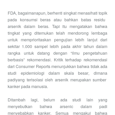
FDA, bagaimanapun, berhenti singkat menasihati topi
k
pada konsumsi beras atau bahkan batas residu
arsenik dalam beras. Tapi itu mengatakan bahwa
tingkat yang ditemukan telah mendorong lembaga
untuk memprioritaskan pengujian lebih lanjut dari
sekitar 1.000 sampel lebih pada akhir tahun dalam
rangka untuk datang dengan “ilmu pengetahuan
berbasis” rekomendasi
.
Kritik terhadap rekomendasi
dari
Consumer Reports menunjukkan bahwa tidak ada
studi
epidemiologi dalam
skala besar
, dimana
padi
yang
terisolasi
oleh
arsenik
merupakan
sumber
kanker pada manusia.
Ditambah lagi, belum ada studi lain yang
menyebutkan bahwa arsenic dalam padi
menyebabkan kanker
.
S
emua mengakui bahwa