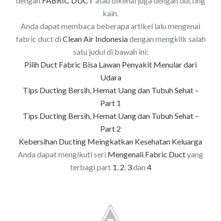
dengan
FABRIC DUCT
atau dikenal juga dengan ducting
kain.
Anda dapat membaca beberapa artikel lalu mengenai
fabric duct di
Clean Air Indonesia
dengan mengklik salah
satu judul di bawah ini:
Pilih Duct Fabric Bisa Lawan Penyakit Menular dari
Udara
Tips Ducting Bersih, Hemat Uang dan Tubuh Sehat –
Part 1
Tips Ducting Bersih, Hemat Uang dan Tubuh Sehat –
Part 2
Kebersihan Ducting Meingkatkan Kesehatan Keluarga
Anda dapat mengikuti seri
Mengenali Fabric Duct
yang
terbagi part
1
,
2
,
3
dan
4