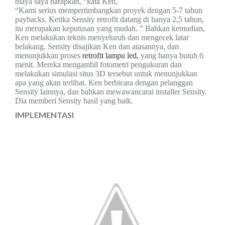
biaya saya harapkan, “kata Ken,
“Kami serius mempertimbangkan proyek dengan 5-7
tahun
paybacks. Ketika Sensity retrofit
datang di hanya 2,5 tahun,
itu
merupakan keputusan yang
mudah. ” Bahkan kemudian,
Ken melakukan teknis menyeluruh
dan
mengecek
latar
belakang. Sensity disajikan Ken dan atasannya, dan
menunjukkan
proses
retrofit lampu led,
yang hanya butuh
6
menit. Mereka mengambil fotometri
pengukuran dan
melakukan simulasi situs 3D
tersebut untuk menunjukkan
apa yang akan terlihat.
Ken berbicara dengan pelanggan
Sensity lainnya,
dan bahkan mewawancarai installer Sensity.
Dia memberi Sensity
hasil yang baik
.
IMPLEMENTASI