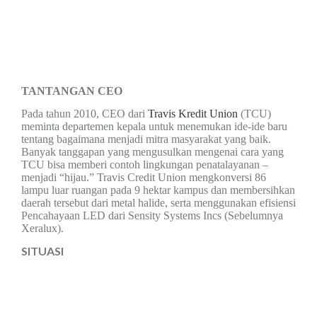
TANTANGAN CEO
Pada tahun 2010, CEO
dari
Travis Kredit
Union
(TCU)
meminta departemen
kepala untuk
menemukan
ide-ide
baru
tentang bagaimana menjadi
mitra masyarakat yang baik.
Banyak
tanggapan
yang
mengusulkan
mengenai
cara yang
TCU
bisa memberi contoh lingkungan
penatalayanan –
menjadi “hijau.”
Travis Credit Union
mengkonversi 86
lampu luar ruangan
pada 9 hektar kampus
dan membersihkan
daerah tersebut dari metal halide
,
serta menggunakan
efisien
si
Pencahayaan LED dari Sensity Systems Inc
s
(Sebelumnya
Xeralux).
SITUASI