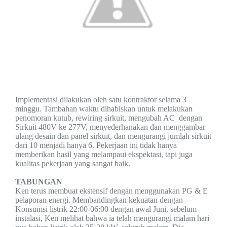
Implementasi dilakukan oleh satu
kontraktor selama 3
minggu.
T
ambahan waktu dihabiskan
untuk melakukan
penomoran
kutub, rewiring sirkuit, mengubah AC
dengan
Sirkuit 480V ke 277V, menyederhanakan dan
menggambar
ulang desain dan panel sirkuit,
dan mengurangi jumlah sirkuit
dari 10 menjadi hanya 6.
Pekerjaan ini tidak hanya
memberikan hasil yang
melampaui
ekspektasi
, tapi
juga
kualitas
pekerjaan yang sangat baik.
TABUNGAN
Ken terus membuat ekstensif
dengan
menggunakan
PG & E
pelaporan energi.
Membandingkan kekuatan
dengan
Konsumsi
listrik
22:00-06:00 dengan
awal Juni, sebelum
instalasi, Ken
melihat bahwa ia telah mengurangi malam hari