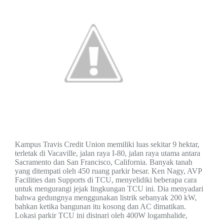
Kampus Travis Credit Union
memiliki luas sekitar
9
hektar,
terletak di
Vacaville
,
jalan raya I-80,
jalan raya utama antara
Sacramento
dan San Francisco, California. Banyak
tanah
yang ditempati oleh
450 ruang parkir
besar.
Ken Nagy, AVP
Fa
c
ilit
ies
dan
Supports
di TCU, menyelidiki
beberapa
cara
untuk mengurangi jejak lingkungan TCU ini. Dia menyadari
bahwa gedungnya menggunakan listrik sebanyak 200 kW,
bahkan ketika
bangunan itu kosong dan
AC dimatikan.
Lokasi p
arkir TCU ini
disinari oleh 400W logam
halide
,