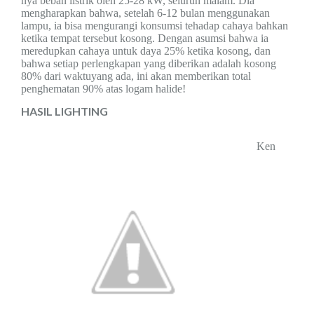
nya
beban listrik oleh 25-28 kW, seluruh
malam. Dia
mengharapkan bahwa, setelah 6-12 bulan
menggunakan
lampu, ia
bisa mengurangi konsumsi tehadap cahaya bahkan
ketika tempat tersebut kosong
. Dengan asumsi
bahwa ia
meredupkan cahaya untuk daya 25% ketika
kosong, dan
bahwa setiap perlengkapan yang diberikan adalah
kosong
80% dari waktu
yang ada
, ini akan
me
mberikan
total
penghematan 90% atas logam
halid
e
!
HASIL LIGHTING
Ken