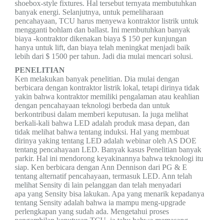
shoebox-style fixtures
.
Hal tersebut t
ernyata
me
mbutuhkan
banyak
energi
.
Selanjutnya, untuk pemeliharaan
pencahayaan, TCU harus menyewa kontraktor listrik untuk
mengganti bohlam
dan ballast. Ini
membutuhkan banyak
biaya
-kontraktor dikenakan biaya $ 150 per kunjungan
hanya untuk
lift, dan biaya telah meningkat menjadi baik
lebih dari $ 1500 per tahun.
Jadi dia mulai mencari solusi.
PENELITIAN
Ken melakukan banyak penelitian. Dia mulai
dengan
berbicara dengan kontraktor listrik lokal, tetapi
dirinya tidak
yakin bahwa kontraktor memiliki pengalaman
atau keahlian
dengan
pencahayaan teknologi
berbeda dan
untuk
berkontribusi
dalam memberi
keputusan.
Ia juga
melihat
berkali-kali bahwa LED adalah
produk masa depan, dan
tidak melihat bahwa
tentang induksi.
Hal yang membuat
dirinya yaking
tentang LED adalah webinar oleh AS
DOE
tentang pencahayaan LED. Banyak kasus
Penelitian banyak
parkir. Hal ini mendorong keyakinannya bahwa teknologi itu
siap.
Ken berbicara dengan Ann Dennison dari PG & E
tentang alternatif pencahayaan, termasuk
LED. Ann telah
melihat Sensity di lain pelanggan dan telah menyadari
apa
yang
Sensity bisa lakukan. Apa yang menarik kepadanya
tentang Sensity adalah bahwa ia mampu
meng-upgrade
perlengkapan yang sudah ada. Mengetahui proses